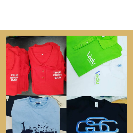
€
8.00
Bez DPH