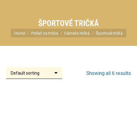
ŠPORTOVÉ TRIČKÁ
You are here:
Home
Potlač na tričká
Dámske tričká
Športové tričká
Showing all 6 results