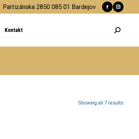
Partizánska 2850 085 01 Bardejov
Facebook
Instagra
page
page
Kontakt
Search:
opens
opens
in
in
new
new
window
window
Showing all 7 results