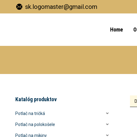
sk.logomaster@gmail.com
Home
O
Katalóg produktov
Potlač na tričká
Potlač na polokošele
Potlač na mikiny