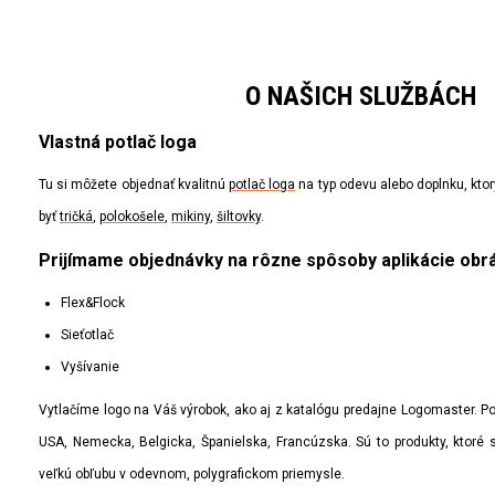
O NAŠICH SLUŽBÁCH
Vlastná potlač loga
Tu si môžete objednať kvalitnú
potlač loga
na typ odevu alebo doplnku, ktor
byť
tričká
,
polokošele
,
mikiny
,
šiltovky
.
Prijímame objednávky na rôzne spôsoby aplikácie obr
Flex&Flock
Sieťotlač
Vyšívanie
Vytlačíme logo na Váš výrobok, ako aj z katalógu predajne Logomaster. Po
USA, Nemecka, Belgicka, Španielska, Francúzska. Sú to produkty, ktoré s
veľkú obľubu v odevnom, polygrafickom priemysle.