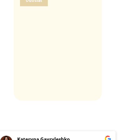
Kateryna Gavryleshko