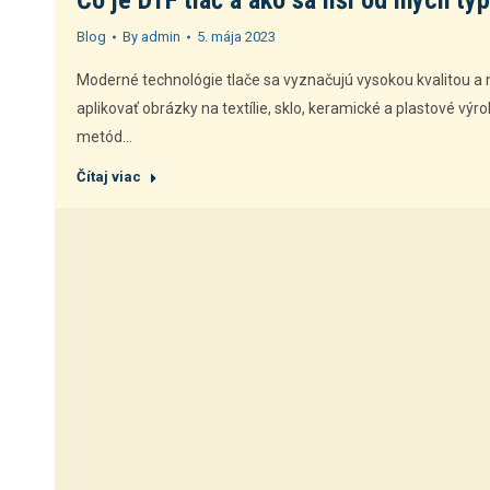
Čo je DTF tlač a ako sa líši od iných ty
Blog
By
admin
5. mája 2023
Moderné technológie tlače sa vyznačujú vysokou kvalitou a
aplikovať obrázky na textílie, sklo, keramické a plastové vý
metód…
Čítaj viac