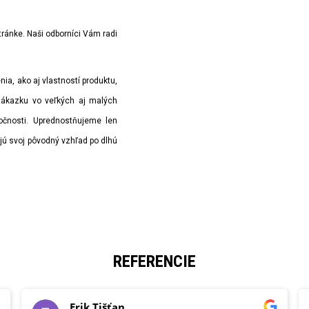
tránke. Naši odborníci Vám radi
ia, ako aj vlastností produktu,
zákazku vo veľkých aj malých
ločnosti. Uprednostňujeme len
ajú svoj pôvodný vzhľad po dlhú
REFERENCIE
Erik Tišťan