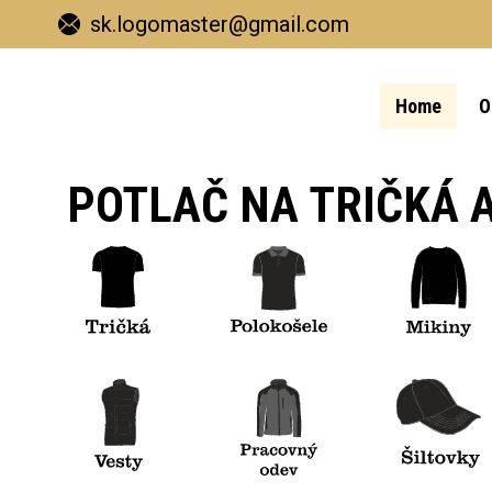
sk.logomaster@gmail.com
Home
O
POTLAČ NA TRIČKÁ A