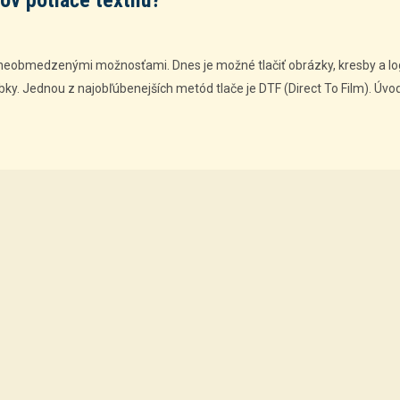
pov potlače textilu?
 neobmedzenými možnosťami. Dnes je možné tlačiť obrázky, kresby a lo
robky. Jednou z najobľúbenejších metód tlače je DTF (Direct To Film). Ú