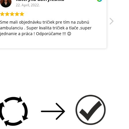
22. Apríl, 2022.
Sme mali objednávku tričiek pre tím na zubnú
Tričká
ambulanciu . Super kvalita tričiek a tlače ,super
ambula
jednanie a práca ! Odporúčame !!! 😊
vytlač
ostáva
odporú