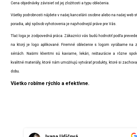
Cena objednávky závisieť od jej zložitosti a typu oblečenia.
Všetky podrobnosti nájdete v našej kancelárii osobne alebo na našej web s
poradia, aký spôsob vyhotovenia je najvhodnejší práve pre Vás.
Tlač loga je zodpovedná práca. Zákazníci vás budú hodnotiť podľa preveden
na ktorý je logo aplikované. Firemné oblečenie s logom vyrábame na 
sériách. Našimi klientmi sú kaviarne, lekári, reštaurácie a rôzne spo
kvalitné materiály, ktoré nám umožňujú vytvárať produkty, ktoré si zachov
dobu.
Všetko robíme rýchlo a efektívne.
Ivana Udičová