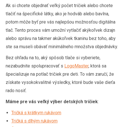
Ak si chcete objednať veľký počet tričiek alebo chcete
tlačiť na špecifické látky, ako je hodváb alebo bavlna,
potom môže byť pre vás najlepšou možnosťou digitálna
tlač. Tento proces vám umožní vytlačiť akýkoľvek dizajn
alebo správu na takmer akúkoľvek tkaninu bez toho, aby
ste sa museli obávať minimálneho množstva objednávky.
Bez ohľadu na to, aký spôsob tlače si vyberiete,
nezabudnite spolupracovať s
LogoMaster
, ktorá sa
špecializuje na potlač tričiek pre deti. To vám zaručí, že
získate vysokokvalitné výsledky, ktoré bude vaše dieťa
rado nosiť.
Máme pre vás veľký výber detských tričiek
:
Tričká s krátkym rukávom
Tričká s dlhým rukávom