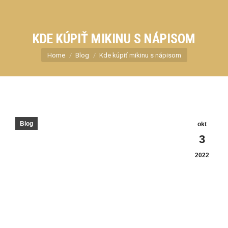
KDE KÚPIŤ MIKINU S NÁPISOM
You are here:
Home
Blog
Kde kúpiť mikinu s nápisom
Blog
okt
3
2022