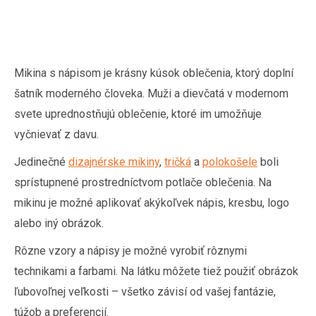
Mikina s nápisom je krásny kúsok oblečenia, ktorý doplní
šatník moderného človeka. Muži a dievčatá v modernom
svete uprednostňujú oblečenie, ktoré im umožňuje
vyčnievať z davu.
Jedinečné
dizajnérske mikiny
,
tričká
a
polokošele
boli
sprístupnené prostredníctvom potlače oblečenia. Na
mikinu je možné aplikovať akýkoľvek nápis, kresbu, logo
alebo iný obrázok.
Rôzne vzory a nápisy je možné vyrobiť rôznymi
technikami a farbami. Na látku môžete tiež použiť obrázok
ľubovoľnej veľkosti – všetko závisí od vašej fantázie,
túžob a preferencií.