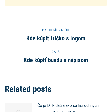
Post
PREDCHÁDZAJÚCI
navigation
Kde kúpiť tričko s logom
Previous
post:
ĎALŠÍ
Kde kúpiť bundu s nápisom
Next
post:
Related posts
Čo je DTF tlač a ako sa líši od iných