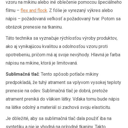
vzoru na mikinu alebo iné oblečenie pomocou špeciálneho
filmu –
flex and flock
. Z fólie je vyrezaný výkres alebo
nápis – požadovaná veľkosť a požadovaný tvar. Potom sa
obrázok prenesie na tkaninu.
Táto technika sa vyznačuje rýchlosťou výroby produktov,
ako aj vynikajúcou kvalitou a odolnosťou vzoru proti
opotrebeniu, pričom má aj svoje nevýhody. Hlavná je farba
nápisu na mikine, ktorá je limitovaná.
Sublimačná tlač
: Tento spôsob potlače mikiny
predpokladá, že tuhý atrament sa vplyvom vysokej teploty
prenesie na odev. Sublimačná tlač je dobrá, pretože
atrament preniká do vlákien látky. Vďaka tomu bude nápis
na látke odolný a materiál si zachová svoju elasticitu.
Je dôležité, aby sa sublimačná tlač dala použiť iba na
syntetiku a nie je vhodná na prírodné tkaniny. Takto