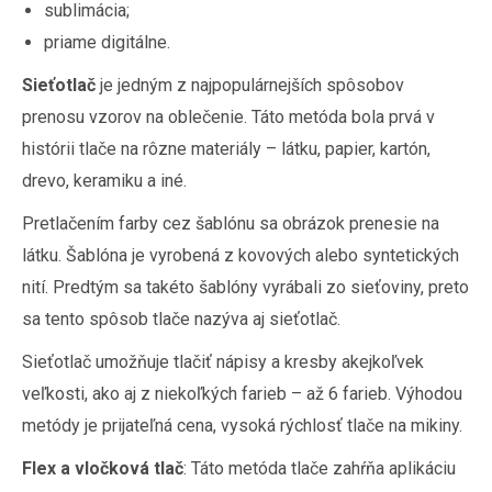
sublimácia;
priame digitálne.
Sieťotlač
je jedným z najpopulárnejších spôsobov
prenosu vzorov na oblečenie. Táto metóda bola prvá v
histórii tlače na rôzne materiály – látku, papier, kartón,
drevo, keramiku a iné.
Pretlačením farby cez šablónu sa obrázok prenesie na
látku. Šablóna je vyrobená z kovových alebo syntetických
nití. Predtým sa takéto šablóny vyrábali zo sieťoviny, preto
sa tento spôsob tlače nazýva aj sieťotlač.
Sieťotlač umožňuje tlačiť nápisy a kresby akejkoľvek
veľkosti, ako aj z niekoľkých farieb – až 6 farieb. Výhodou
metódy je prijateľná cena, vysoká rýchlosť tlače na mikiny.
Flex a vločková tlač
: Táto metóda tlače zahŕňa aplikáciu