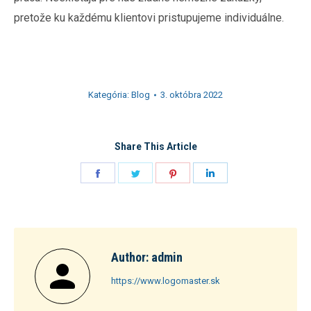
pretože ku každému klientovi pristupujeme individuálne.
Kategória:
Blog
3. októbra 2022
Share This Article
Share
Share
Share
Share
on
on
on
on
Facebook
Twitter
Pinterest
LinkedIn
Author:
admin
https://www.logomaster.sk