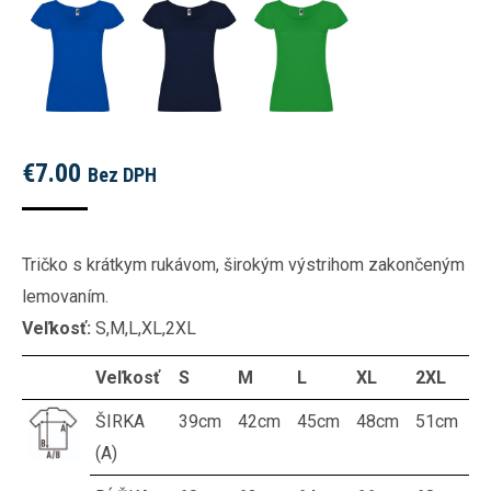
€
7.00
Bez DPH
Tričko s krátkym rukávom, širokým výstrihom zakončeným
lemovaním.
Veľkosť:
S,M,L,XL,2XL
Veľkosť
S
M
L
XL
2XL
ŠIRKA
39cm
42cm
45cm
48cm
51cm
(A)