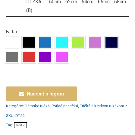
DĹŽKA
60cm
62cm
64cm
66cm
68cm
(B)
Farba
Naceniť s logom
Kategórie:
Dámske tričká
,
Potlač na tričká
,
Tričká s krátkym rukávom
SKU:
DT59
Tag:
ROLY