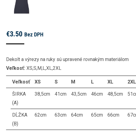
€
3.50
Bez DPH
Dekolt a výrezy na ruky sú upravené rovnakým materiálom
Veľkosť:
XS,S,M,L,XL,2XL
Veľkosť
XS
S
M
L
XL
2XL
ŠIRKA
38,5cm
41cm
43,5cm
46cm
48,5cm
51
(A)
DĹŽKA
62cm
63cm
64cm
65cm
66cm
67
(B)