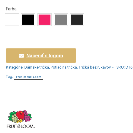
Farba
Naceniť s logom
Kategórie:
Dámske tričká
,
Potlač na tričká
,
Tričká bez rukávov
SKU:
DT6
Tag:
Fruit of the Loom