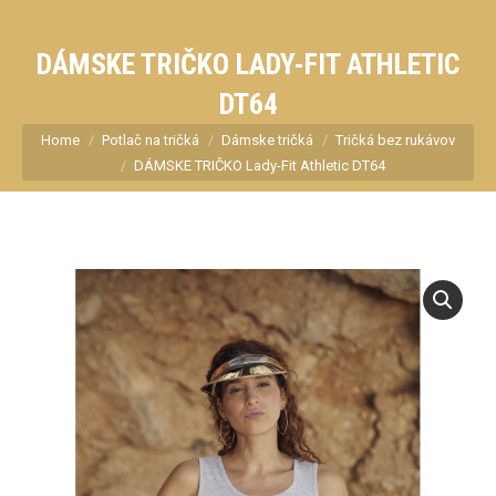
DÁMSKE TRIČKO LADY-FIT ATHLETIC
DT64
You are here:
Home
Potlač na tričká
Dámske tričká
Tričká bez rukávov
DÁMSKE TRIČKO Lady-Fit Athletic DT64