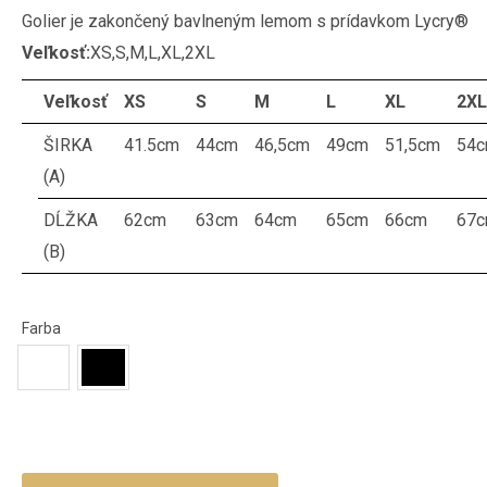
Golier je zakončený bavlneným lemom s prídavkom Lycry®
Veľkosť:
XS,S,M,L,XL,2XL
Veľkosť
XS
S
M
L
XL
2XL
ŠIRKA
41.5cm
44cm
46,5cm
49cm
51,5cm
54
(A)
DĹŽKA
62cm
63cm
64cm
65cm
66cm
67
(B)
Farba