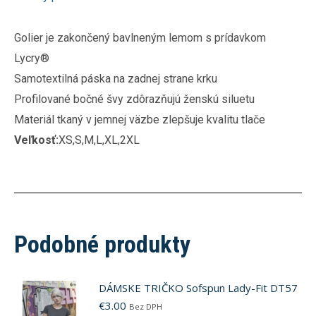
Golier je zakončený bavlneným lemom s prídavkom
Lycry®
Samotextilná páska na zadnej strane krku
Profilované bočné švy zdôrazňujú ženskú siluetu
Materiál tkaný v jemnej väzbe zlepšuje kvalitu tlače
Veľkosť:
XS,S,M,L,XL,2XL
Podobné produkty
DÁMSKE TRIČKO Sofspun Lady-Fit DT57
€
3.00
Bez DPH