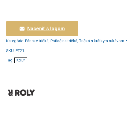
Naceniť s logom
Kategórie:
Pánske tričká
,
Potlač na tričká
,
Tričká s krátkym rukávom
SKU:
PT21
Tag:
ROLY