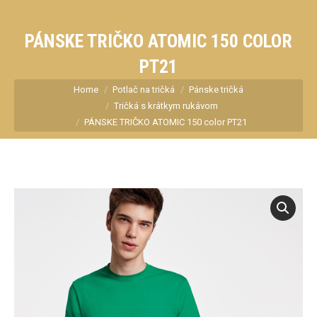
PÁNSKE TRIČKO ATOMIC 150 COLOR
PT21
You are here:
Home
Potlač na tričká
Pánske tričká
Tričká s krátkym rukávom
PÁNSKE TRIČKO ATOMIC 150 color PT21