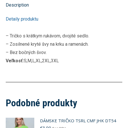
Description
Detaily produktu
– Tričko s krátkym rukávom, dvojité sedlo.
– Zosilnené kryté švy na krku a ramenách.
– Bez bočných švov.
Veľkosť:
S,M,L,XL,2XL,3XL
Podobné produkty
DÁMSKE TRIČKO TSRL CMF JHK DT54
€
3.00