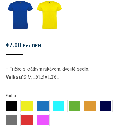
€
7.00
Bez DPH
– Tričko s krátkym rukávom, dvojité sedlo.
Veľkosť:
S,M,L,XL,2XL,3XL
Farba