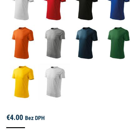
€
4.00
Bez DPH