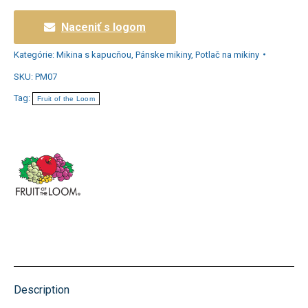
Naceniť s logom
Kategórie:
Mikina s kapucňou
,
Pánske mikiny
,
Potlač na mikiny
SKU:
PM07
Tag:
Fruit of the Loom
Description