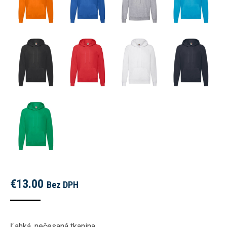
€
13.00
Bez DPH
Ľahká, nečesaná tkanina