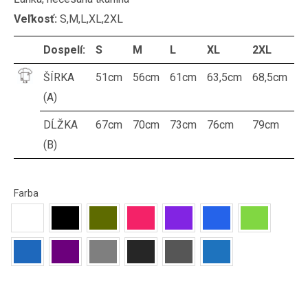
Veľkosť:
S,M,L,XL,2XL
Dospelí:
S
M
L
XL
2XL
ŠÍRKA
51cm
56cm
61cm
63,5cm
68,5cm
(A)
DĹŽKA
67cm
70cm
73cm
76cm
79cm
(B)
Farba