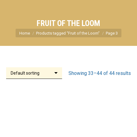
FRUIT OF THE LOOM
You are here:
Home
Products tagged “Fruit of the Loom”
Page 3
Showing 33–44 of 44 results