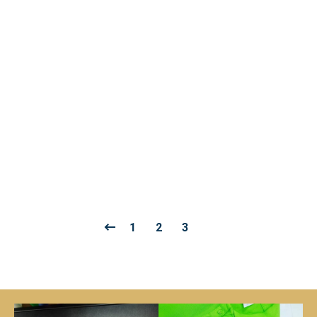
DETSKÁ POLOKOŠEĽA KIDS POLO DEP37
€
8.00
Bez DPH
1
2
3