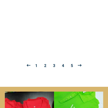
PÁNSKA POLOKOŠELA PEGASO PREMIUM color 190 g
bieła 220 g PP16
€
12.00
Bez DPH
1
2
3
4
5