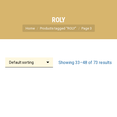
ROLY
You are here:
Home
Products tagged “ROLY”
Page 3
Showing 33–48 of 73 results