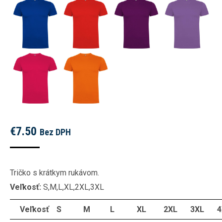
€
7.50
Bez DPH
Tričko s krátkym rukávom.
Veľkosť:
S,M,L,XL,2XL,3XL
Veľkosť
S
M
L
XL
2XL
3XL
4