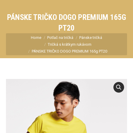
PÁNSKE TRIČKO DOGO PREMIUM 165G
PT20
You are here:
Home
Potlač na tričká
Pánske tričká
Tričká s krátkym rukávom
PÁNSKE TRIČKO DOGO PREMIUM 165g PT20