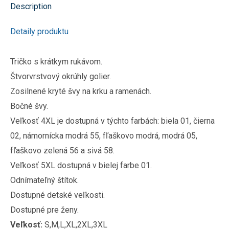
Description
Detaily produktu
Tričko s krátkym rukávom.
Štvorvrstvový okrúhly golier.
Zosilnené kryté švy na krku a ramenách.
Bočné švy.
Veľkosť 4XL je dostupná v týchto farbách: biela 01, čierna
02, námornícka modrá 55, fľaškovo modrá, modrá 05,
fľaškovo zelená 56 a sivá 58.
Veľkosť 5XL dostupná v bielej farbe 01.
Odnímateľný štítok.
Dostupné detské veľkosti.
Dostupné pre ženy.
Veľkosť:
S,M,L,XL,2XL,3XL