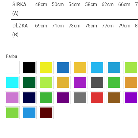
ŠIRKA
48cm
50cm
54cm
58cm
62cm
66cm
7
(A)
DĹŽKA
69cm
71cm
73cm
75cm
77cm
79cm
8
(B)
Farba