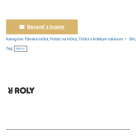
Naceniť s logom
Kategórie:
Pánske tričká
,
Potlač na tričká
,
Tričká s krátkym rukávom
SK
Tag:
ROLY