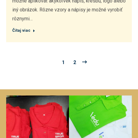
možné aplikovať akýkoľvek nápis, kresbu, logo alebo
iný obrázok. Rôzne vzory a nápisy je možné vyrobiť
rôznymi…
Čítaj viac
1
2