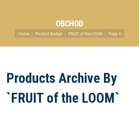
OBCHOD
You are here:
Home
Product Badge
FRUIT of the LOOM
Page 4
Products Archive By
`FRUIT of the LOOM`