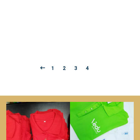
PÁNSKA MIKINA Classic Set-In Sweat PM14
€
11.00
Bez DPH
1
2
3
4